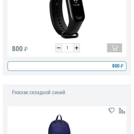
800
₽
800
₽
Рюкзак складной синий