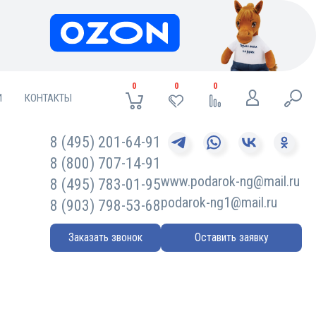
0
0
0
И
КОНТАКТЫ
8 (495) 201-64-91
8 (800) 707-14-91
www.podarok-ng@mail.ru
8 (495) 783-01-95
podarok-ng1@mail.ru
8 (903) 798-53-68
Заказать звонок
Оставить заявку