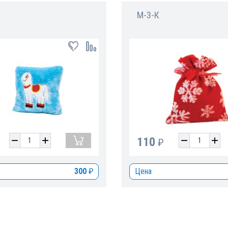
М-3-К
110
₽
300
₽
Цена