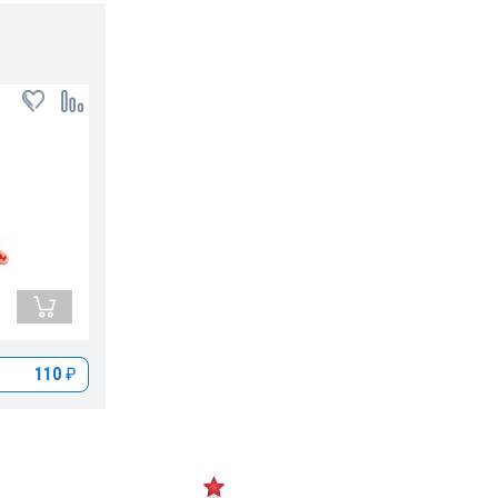
110
₽