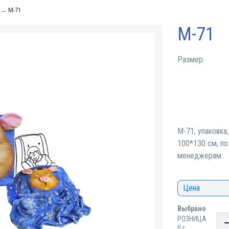
→
М-71
М-71
Размер:
М-71, упаковка
100*130 см, по
менеджерам
Цена
Выбрано
РОЗНИЦА
0 г