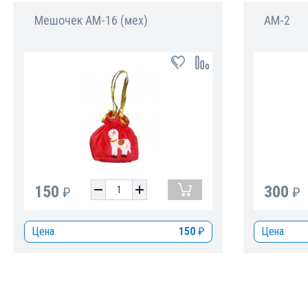
Мешочек АМ-16 (мех)
АМ-2
150
300
₽
₽
Цена
150
₽
Цена