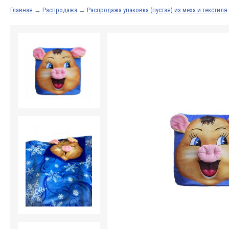
Главная
→
Распродажа
→
Распродажа упаковка (пустая) из меха и текстиля