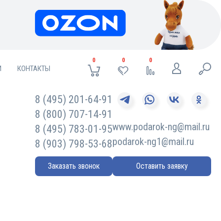
0
0
0
И
КОНТАКТЫ
8 (495) 201-64-91
8 (800) 707-14-91
www.podarok-ng@mail.ru
8 (495) 783-01-95
podarok-ng1@mail.ru
8 (903) 798-53-68
Заказать звонок
Оставить заявку