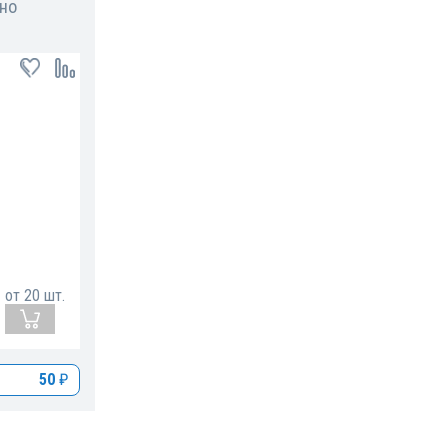
но
от
20
шт.
50
₽