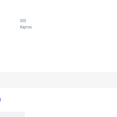
300
Картон
и