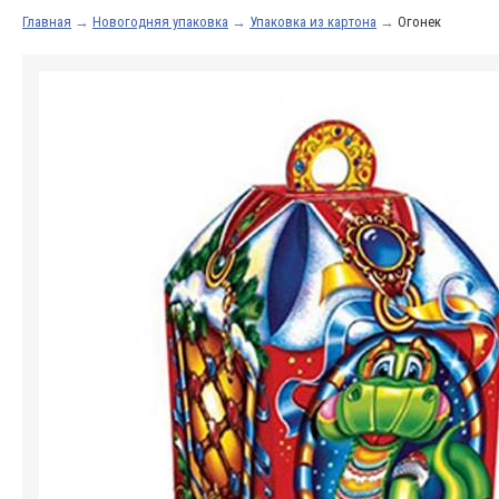
Главная
→
Новогодняя упаковка
→
Упаковка из картона
→
Огонек