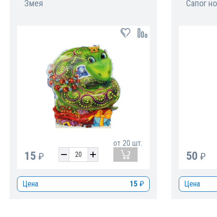
Змея
Сапог н
от
20
шт.
50
15
₽
₽
Цена
Цена
15
₽