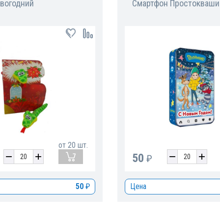
овогодний
Смартфон Простокваши
от
20
шт.
50
₽
50
₽
Цена