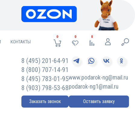
0
0
0
И
КОНТАКТЫ
8 (495) 201-64-91
8 (800) 707-14-91
www.podarok-ng@mail.ru
8 (495) 783-01-95
podarok-ng1@mail.ru
8 (903) 798-53-68
Заказать звонок
Оставить заявку