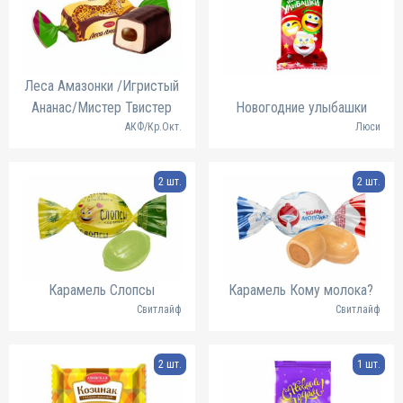
Леса Амазонки /Игристый
Ананас/Мистер Твистер
Новогодние улыбашки
АКФ/Кр.Окт.
Люси
2 шт.
2 шт.
Карамель Слопсы
Карамель Кому молока?
Свитлайф
Свитлайф
2 шт.
1 шт.