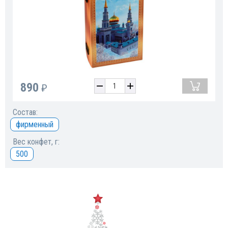
890
₽
Состав:
фирменный
Вес конфет, г:
500