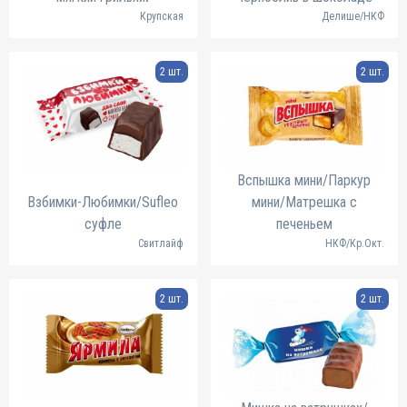
Крупская
Делише/НКФ
2 шт.
2 шт.
Вспышка мини/Паркур
Взбимки-Любимки/Sufleo
мини/Матрешка с
суфле
печеньем
Свитлайф
НКФ/Кр.Окт.
2 шт.
2 шт.