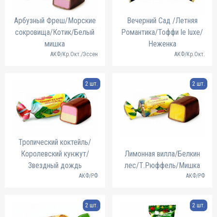
Арбузный Фреш/Морские
Вечерний Сад /Летняя
сокровища/Котик/Белый
Романтика/Тоффи le luxe/
мишка
Неженка
АКФ/Кр.Окт./Эссен
АКФ/Кр.Окт.
2 шт.
2 шт.
Тропический коктейль/
Королевский кунжут/
Лимонная вилла/Белкин
Звездный дождь
лес/Т.Рюффель/Мишка
АКФ/РФ
АКФ/РФ
2 шт.
2 шт.