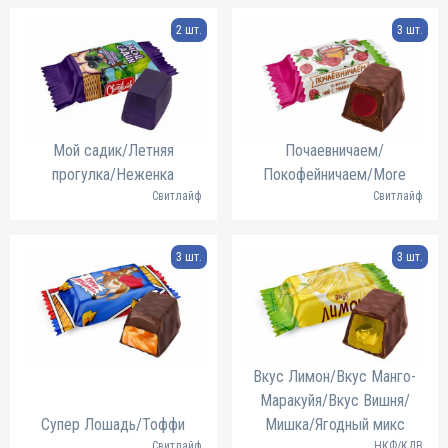
2 шт.
3 шт.
Мой садик/Летняя
Почаевничаем/
прогулка/Неженка
Покофейничаем/More
Свитлайф
Свитлайф
3 шт.
3 шт.
Вкус Лимон/Вкус Манго-
Маракуйя/Вкус Вишня/
Супер Лошадь/Тоффи
Мишка/Ягодный микс
Свитлайф
НКФ/КДВ