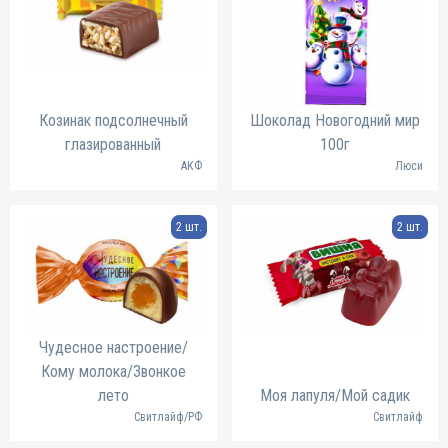
Козинак подсолнечный
Шоколад Новогодний мир
глазированный
100г
АКФ
Люси
2 шт.
2 шт.
Чудесное настроение/
Кому молока/Звонкое
лето
Моя лапуля/Мой садик
Свитлайф/РФ
Свитлайф