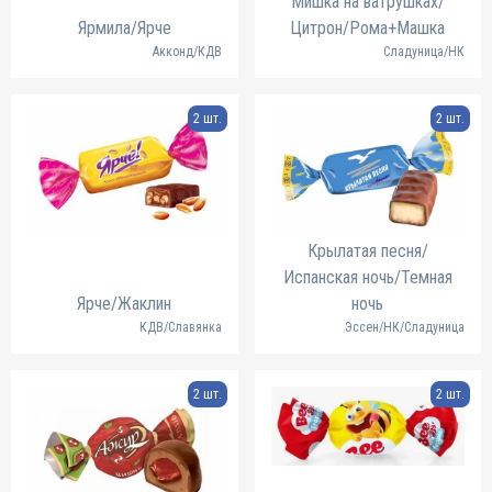
Мишка на ватрушках/
Ярмила/Ярче
Цитрон/Рома+Машка
Акконд/КДВ
Сладуница/НК
2 шт.
2 шт.
Крылатая песня/
Испанская ночь/Темная
Ярче/Жаклин
ночь
КДВ/Славянка
Эссен/НК/Сладуница
2 шт.
2 шт.