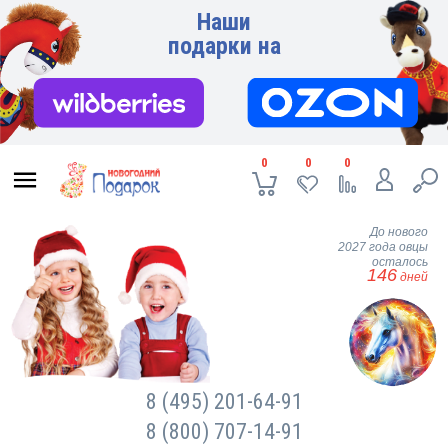
Наши
подарки на
0
0
0
До нового
2027 года овцы
осталось
146
дней
8 (495) 201-64-91
8 (800) 707-14-91