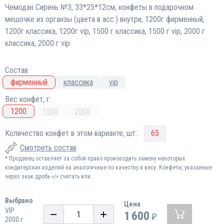
Чемодан Сирень №3, 33*25*12см, конфеты в подарочном
мешочке из органзы (цвета в асс.) внутри, 1200г фирменный,
1200г классика, 1200г vip, 1500 г классика, 1500 г vip, 2000 г
классика, 2000 г vip.
Состав:
фирменный
классика
vip
Вес конфет, г:
1200
1500
2000
Количество конфет в этом варианте, шт.:
65
Смотреть состав
* Продавец оставляет за собой право производить замену некоторых
кондитерских изделий на аналогичные по качеству и весу. Конфеты, указанные
через знак дробь «/» считать или.
Выбрано
Цена
VIP
1 600
₽
2000 г