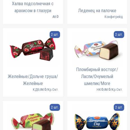
Халва подсолнечная с
арахисом в глазури
Леденец на палочке
АКФ
Конфитрейд
2 шт.
2 шт.
Пломбирный восторг/
Желейные/Дольче груша/
Ласпи/Очумелый
Желейные
шмелик/More
КДВ/АКФ/Кр.Окт.
НКФ/АКФ/Кр.Окт.
2 шт.
2 шт.