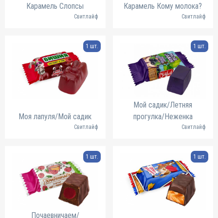
Карамель Слопсы
Карамель Кому молока?
Свитлайф
Свитлайф
1 шт.
1 шт.
Мой садик/Летняя
Моя лапуля/Мой садик
прогулка/Неженка
Свитлайф
Свитлайф
1 шт.
1 шт.
Почаевничаем/