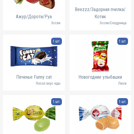
Beezzz/Задорная пчелка/
Ажур/Дороти/Руа
Котик
Эссен
Эссен/Сладуница
1 шт.
1 шт.
Печенье Funny cat
Новогодние улыбашки
Посол вкус еды
Люси
1 шт.
1 шт.