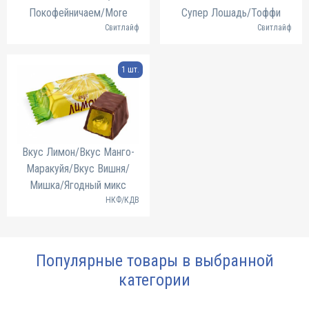
Покофейничаем/More
Супер Лошадь/Тоффи
Свитлайф
Свитлайф
1 шт.
Вкус Лимон/Вкус Манго-
Маракуйя/Вкус Вишня/
Мишка/Ягодный микс
НКФ/КДВ
Популярные товары в выбранной
категории