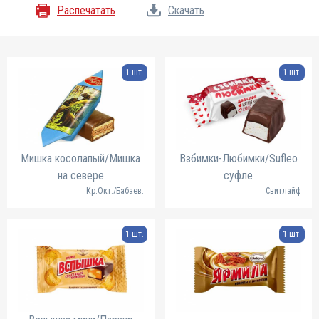
Распечатать
Скачать
1 шт.
1 шт.
Мишка косолапый/Мишка
Взбимки-Любимки/Sufleo
на севере
суфле
Кр.Окт./Бабаев.
Свитлайф
1 шт.
1 шт.