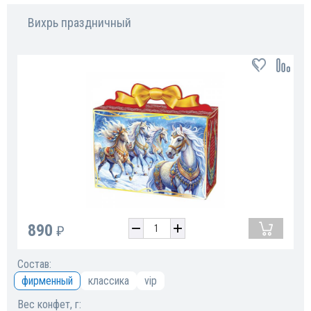
Вихрь праздничный
890
₽
Состав:
фирменный
классика
vip
Вес конфет, г: