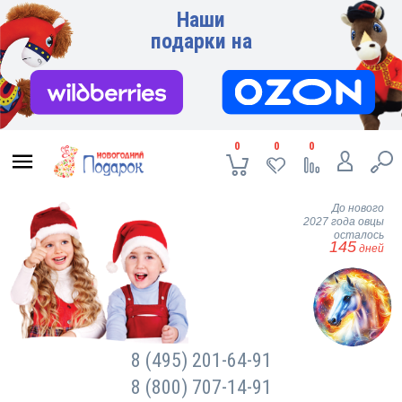
Наши
подарки на
0
0
0
До нового
2027 года овцы
осталось
145
дней
8 (495) 201-64-91
8 (800) 707-14-91