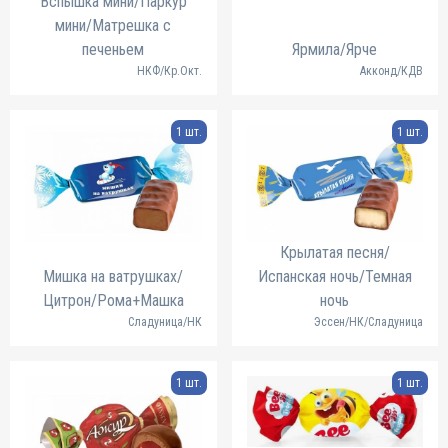
Вспышка мини/Паркур
мини/Матрешка с
печеньем
Ярмила/Ярче
НКФ/Кр.Окт.
Акконд/КДВ
1 шт.
1 шт.
Крылатая песня/
Мишка на ватрушках/
Испанская ночь/Темная
Цитрон/Рома+Машка
ночь
Сладуница/НК
Эссен/НК/Сладуница
1 шт.
1 шт.