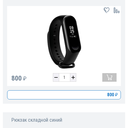
800
₽
800
₽
Рюкзак складной синий