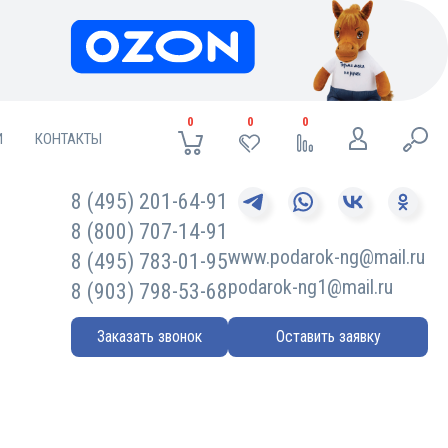
0
0
0
И
КОНТАКТЫ
8 (495) 201-64-91
8 (800) 707-14-91
www.podarok-ng@mail.ru
8 (495) 783-01-95
podarok-ng1@mail.ru
8 (903) 798-53-68
Заказать звонок
Оставить заявку