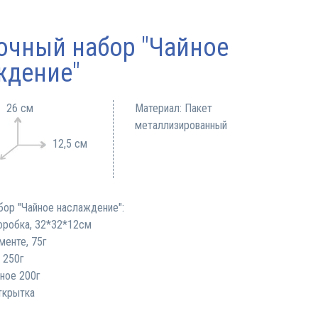
очный набор "Чайное
ждение"
26 см
Материал: Пакет
металлизированный
12,5 см
бор "Чайное наслаждение":
оробка, 32*32*12см
менте, 75г
 250г
ное 200г
ткрытка