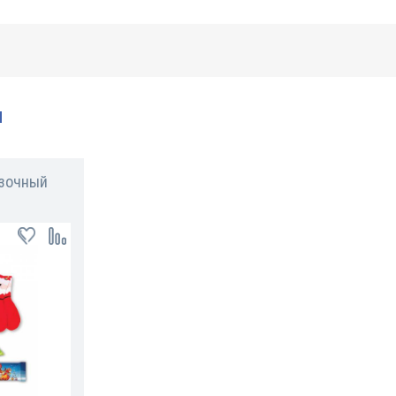
и
азочный