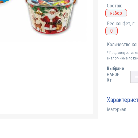
Состав:
набор
Вес конфет, г:
0
Количество кон
* Продавец оставл
аналогичные по кач
Выбрано
НАБОР
0 г
Характерис
Материал