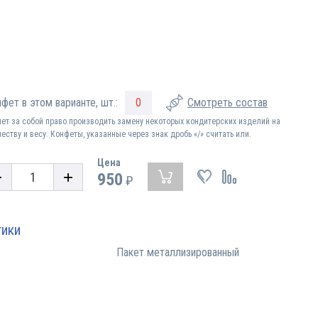
фет в этом варианте, шт.:
0
Смотреть состав
яет за собой право производить замену некоторых кондитерских изделий на
еству и весу. Конфеты, указанные через знак дробь «/» считать или.
Цена
950
₽
тики
Пакет металлизированный