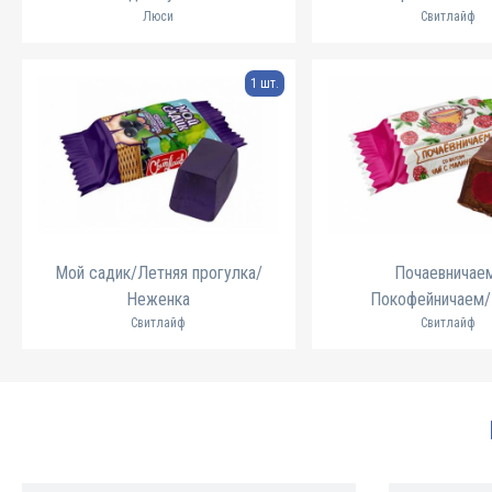
Люси
Свитлайф
1 шт.
Мой садик/Летняя прогулка/
Почаевничае
Неженка
Покофейничаем/
Свитлайф
Свитлайф