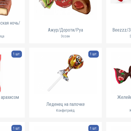
ская ночь/
ь
Ажур/Дороти/Руа
Beezzz/З
ица
Эссен
1 шт.
1 шт.
с арахисом
Желей
Леденец на палочке
Конфитрейд
1 шт.
1 шт.