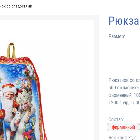
чок со сладостями
Рюкза
Размер:
Рюкзачок со сл
500 г классика,
фирменный, 100
1200 г vip, 150
Состав:
фирменный
Вес конфет, г: