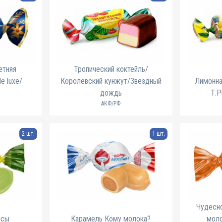
етняя
Тропический коктейль/
e luxe/
Королевский кунжут/Звездный
Лимонна
дождь
Т.
АКФ/РФ
2 шт.
1 шт.
Чудесн
псы
Карамель Кому молока?
моло