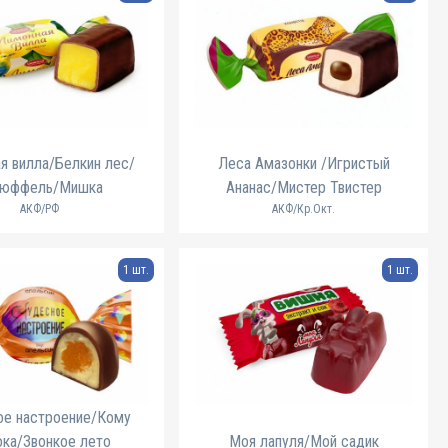
я вилла/Белкин лес/
Леса Амазонки /Игристый
Рюффель/Мишка
Ананас/Мистер Твистер
АКФ/РФ
АКФ/Кр.Окт.
1 шт.
1 шт.
ое настроение/Кому
ка/Звонкое лето
Моя лапуля/Мой садик