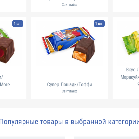
Свитлайф
1 шт.
1 шт.
Вкус 
м/
Маракуй
More
Супер Лошадь/Тоффи
Свитлайф
Популярные товары в выбранной категори