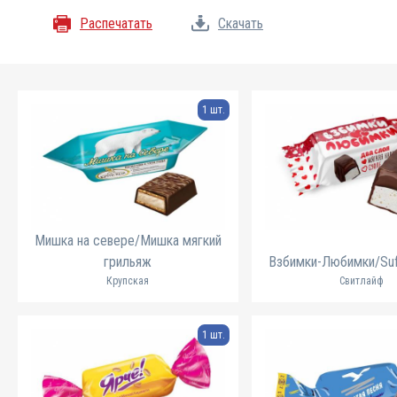
Распечатать
Скачать
1 шт.
Мишка на севере/Мишка мягкий
грильяж
Взбимки-Любимки/Suf
Крупская
Свитлайф
1 шт.