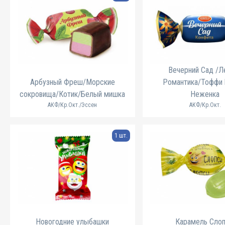
Вечерний Сад /Л
Арбузный Фреш/Морские
Романтика/Тоффи l
сокровища/Котик/Белый мишка
Неженка
АКФ/Кр.Окт./Эссен
АКФ/Кр.Окт.
1 шт.
Новогодние улыбашки
Карамель Сло