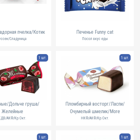
адорная пчелка/Котик
Печенье Funny cat
Эссен/Сладуница
Посол вкус еды
1 шт.
1 шт.
ные/Дольче груша/
Пломбирный восторг/Ласпи/
Желейные
Очумелый шмелик/More
КДВ/АКФ/Кр.Окт.
НКФ/АКФ/Кр.Окт.
1 шт.
1 шт.