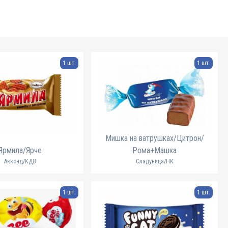
1 шт.
1 шт.
Мишка на ватрушках/Цитрон/
Ярмила/Ярче
Рома+Машка
Акконд/КДВ
Сладуница/НК
1 шт.
1 шт.