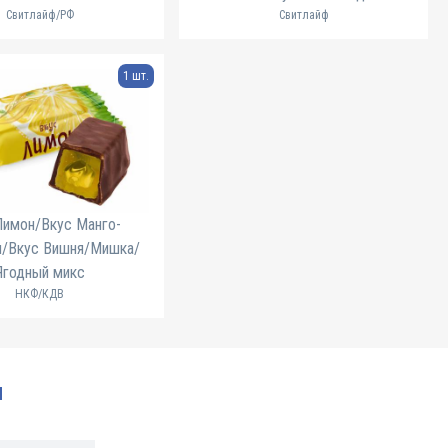
Свитлайф/РФ
Свитлайф
1 шт.
Лимон/Вкус Манго-
я/Вкус Вишня/Мишка/
Ягодный микс
НКФ/КДВ
и