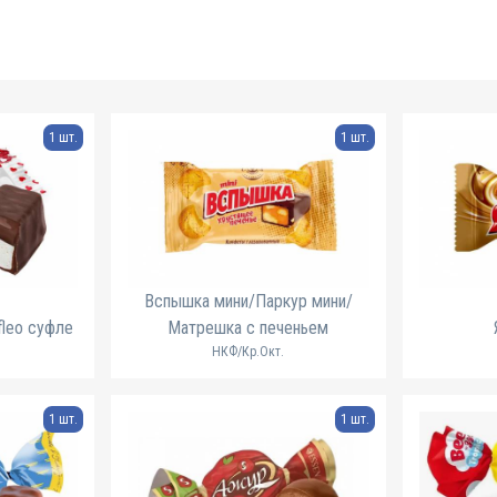
1 шт.
1 шт.
Вспышка мини/Паркур мини/
leo суфле
Матрешка с печеньем
НКФ/Кр.Окт.
1 шт.
1 шт.