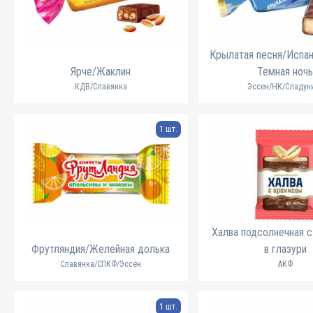
Крылатая песня/Испан
Ярче/Жаклин
Темная ноч
КДВ/Славянка
Эссен/НК/Сладун
1 шт.
Халва подсолнечная 
Фрутляндия/Желейная долька
в глазури
Славянка/СПКФ/Эссен
АКФ
1 шт.