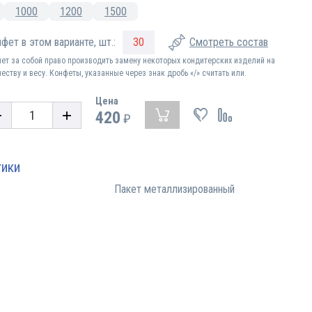
1000
1200
1500
фет в этом варианте, шт.:
30
Смотреть состав
яет за собой право производить замену некоторых кондитерских изделий на
еству и весу. Конфеты, указанные через знак дробь «/» считать или.
Цена
420
₽
тики
Пакет металлизированный