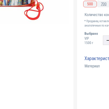
500
700
Количество кон
* Продавец оставл
аналогичные по кач
Выбрано
VIP
1500 г
Характерис
Материал