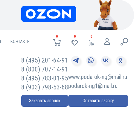
0
0
0
И
КОНТАКТЫ
8 (495) 201-64-91
8 (800) 707-14-91
www.podarok-ng@mail.ru
8 (495) 783-01-95
podarok-ng1@mail.ru
8 (903) 798-53-68
Заказать звонок
Оставить заявку